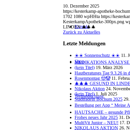
10. Dezember 2025
https://kesterkamp-apotheke-boch
1702
1080
wpHHta
https://kester
KesterkampApotheke-300px.png
w
Kontakt
LINDEN 🎄🎄🎄
Zurück zu Aktuelles
Letzte Meldungen
☀️☀️ Sonnenschutz ☀️☀️
11. 
Shop
MEDIKATIONS ANALYSE 
(kein Titel)
19. März 2026
Hautberatungs Tag 9.3.26 in
Rosenmontag 🤠🤡
11. Febru
🎄🎄🎄 GESUND IN LINDE
Nikolaus Aktion
24. Novembe
(kein Titel)
1. Juli 2025
Terminbuchung
Stadtradeln Bochum 2025
29.
Bestellung per App “ Meine A
HAUTSACHE – gesunde Pfle
Frohes neues Jahr 2025
31. D
MultiVit Junior – NEU!
17. 
NIKOLAUS AKTION
26. 