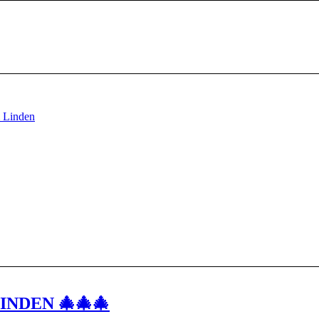
INDEN 🎄🎄🎄