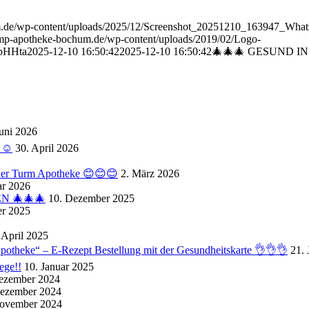
um.de/wp-content/uploads/2025/12/Screenshot_20251210_163947_Wha
kamp-apotheke-bochum.de/wp-content/uploads/2019/02/Logo-
pHHta
2025-12-10 16:50:42
2025-12-10 16:50:42
🎄🎄🎄 GESUND IN
Juni 2026
☺️
30. April 2026
 der Turm Apotheke 😊😊😊
2. März 2026
ar 2026
N 🎄🎄🎄
10. Dezember 2025
r 2025
 April 2025
potheke“ – E-Rezept Bestellung mit der Gesundheitskarte 👌👌👌
21. 
ge!!
10. Januar 2025
ezember 2024
Dezember 2024
November 2024