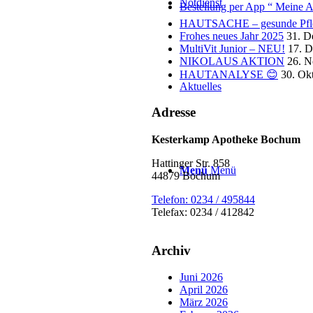
Notdienst
Bestellung per App “ Meine A
HAUTSACHE – gesunde Pfle
Frohes neues Jahr 2025
31. D
MultiVit Junior – NEU!
17. 
NIKOLAUS AKTION
26. 
HAUTANALYSE 😊
30. Ok
Aktuelles
Adresse
Kesterkamp Apotheke Bochum
Hattinger Str. 858
Menü
Menü
44879 Bochum
Telefon: 0234 / 495844
Telefax: 0234 / 412842
Archiv
Juni 2026
April 2026
März 2026