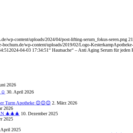
.de/wp-content/uploads/2024/04/post-lifting-serum_fokus-seren.png
21
eke-bochum.de/wp-content/uploads/2019/02/Logo-KesterkampApotheke
34:51
2024-04-03 17:34:51
“ Hautsache“ – Anti Aging Serum für jeden 
Juni 2026
☺️
30. April 2026
 der Turm Apotheke 😊😊😊
2. März 2026
ar 2026
N 🎄🎄🎄
10. Dezember 2025
r 2025
 April 2025