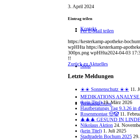
3. April 2024
Eintrag teilen
Kontakt
Per E-Mail teilen
https://kesterkamp-apotheke-bochum
wpHHta
https://kesterkamp-apoth
300px.png
wpHHta
2024-04-03 17:
!!
Zurück zu Aktuelles
Shop
Letzte Meldungen
☀️☀️ Sonnenschutz ☀️☀️
11. 
MEDIKATIONS ANALYSE 
(kein Titel)
19. März 2026
Terminbuchung
Hautberatungs Tag 9.3.26 in
Rosenmontag 🤠🤡
11. Febru
🎄🎄🎄 GESUND IN LINDE
Nikolaus Aktion
24. Novembe
(kein Titel)
1. Juli 2025
Stadtradeln Bochum 2025
29.